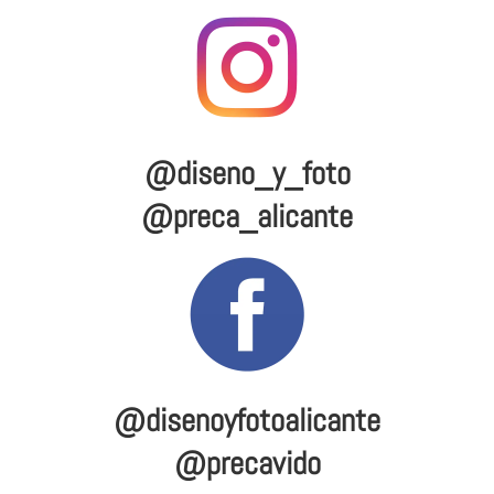
@diseno_y_foto
@preca_alicante
@disenoyfotoalicante
@precavido