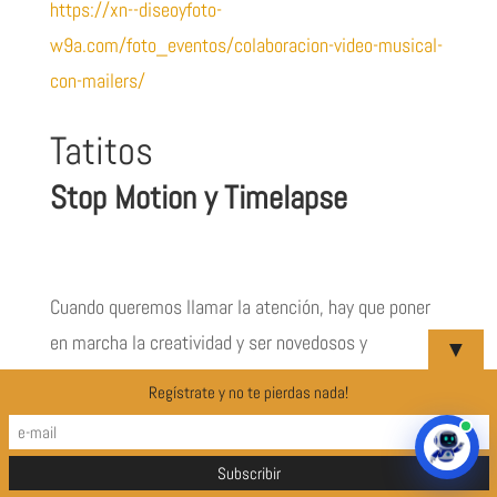
https://xn--diseoyfoto-
w9a.com/foto_eventos/colaboracion-video-musical-
con-mailers/
Tatitos
Stop Motion y Timelapse
Cuando queremos llamar la atención, hay que poner
en marcha la creatividad y ser novedosos y
▼
originales.
Regístrate y no te pierdas nada!
En este sentido hay dos técnicas poco explotadas
todavía que son los Stop Motion o secuencias de