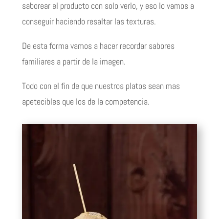
saborear el producto con solo verlo, y eso lo vamos a
conseguir haciendo resaltar las texturas.
De esta forma vamos a hacer recordar sabores
familiares a partir de la imagen.
Todo con el fin de que nuestros platos sean mas
apetecibles que los de la competencia.