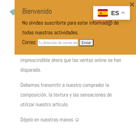
×
Bienvenido
Fotografía de
ES
Producto y Comercial
No olvides suscribirte para estar informad@ de
todas nuestras actividades.
Correo:
La fotografía de producto se ha vuelto
imprescindible ahora que las ventas online se han
disparado.
Debemos transmitir a nuestro comprador la
composición, la textura y las sensaciones de
utilizar nuestro artículo.
Déjelo en nuestras manos ☺️