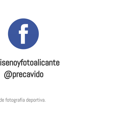
senoyfotoalicante
@precavido
e fotografía deportiva.