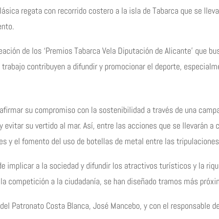
lásica regata con recorrido costero a la isla de Tabarca que se llev
ento.
ción de los ‘Premios Tabarca Vela Diputación de Alicante’ que busc
rabajo contribuyen a difundir y promocionar el deporte, especialme
 reafirmar su compromiso con la sostenibilidad a través de una camp
 evitar su vertido al mar. Así, entre las acciones que se llevarán a c
tes y el fomento del uso de botellas de metal entre las tripulaciones
e implicar a la sociedad y difundir los atractivos turísticos y la r
ar la competición a la ciudadanía, se han diseñado tramos más próxi
 del Patronato Costa Blanca, José Mancebo, y con el responsable de