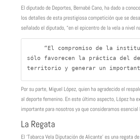
El diputado de Deportes, Bernabé Cano, ha dado a conocer
los detalles de esta prestigiosa competición que se desarr
señalado el diputado, “en el epicentro de la vela a nivel n
     “El compromiso de la institución provincial con este tipo de acontecimientos es absoluto ya que no 
sólo favorecen la práctica del de
territorio y generar un importan
Por su parte, Miguel López, quien ha agradecido el respal
al deporte femenino. En este último aspecto, López ha ex
importante para nosotros ya que consideramos esencial la
La Regata
El ‘Tabarca Vela Diputación de Alicante’ es una regata de