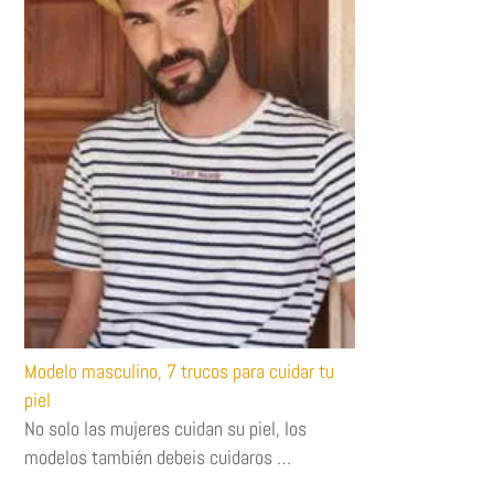
Modelo masculino, 7 trucos para cuidar tu
piel
No solo las mujeres cuidan su piel, los
modelos también debeis cuidaros …