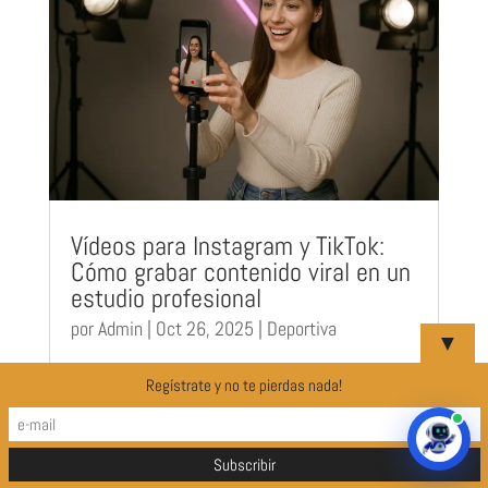
Vídeos para Instagram y TikTok:
Cómo grabar contenido viral en un
estudio profesional
por
Admin
|
Oct 26, 2025
|
Deportiva
▼
El día que grabamos un vídeo de 15 segundos y
Regístrate y no te pierdas nada!
acabó cambiando un negocio entero Todo
empezó con una duda muy básica: "¿Podemos
grabar algo rápido para Instagram que no